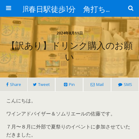
JR春日駅徒歩1分 角打ち 酒のフヨー
2024年8月11日
【訳あり】ドリンク購入のお願
い
Share
Tweet
Pin
Mail
SMS
こんにちは。
ワインアドバイザー＆ソムリエールの佐藤です。
７月〜８月に外部で夏祭りのイベントに参加させていた
だきました。