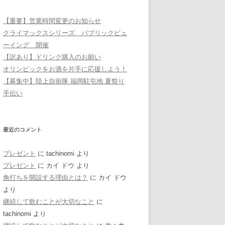
【重要】営業時間変更のお知らせ
クライマックスシリーズ パブリックビュ
ーイング 開催
【訳あり】ドリンク購入のお願い
オリンピックをお酒を片手に応援しよう！
【募集中】陸上自衛隊 福岡駐屯地 夏祭り
手伝い
最近のコメント
プレゼント
に
tachinomi
より
プレゼント
に
カイ ドウ
より
角打ちを開設する理由とは？
に
カイ ドウ
より
継続して飲むことが大切なこと
に
tachinomi
より