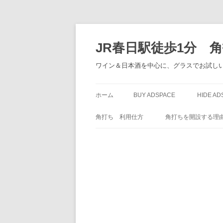
JR春日駅徒歩1分 
ワイン＆日本酒を中心に、グラスでお試しい
ホーム
BUY ADSPACE
HIDE AD
角打ち 利用仕方
角打ちを開設する理