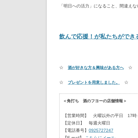
「明日への活力」になること、間違えな
飲んで応援！が私たちができ
☆
☆
酒が好きな方＆興味がある方へ
☆
☆
プレゼントを用意しました。
＜角打ち 酒のフヨーの店舗情報＞
【営業時間】 火曜以外の平日 17時～
【定休日】 毎週火曜日
【電話番号】
0925727247
【E-mail】
こちらにメール