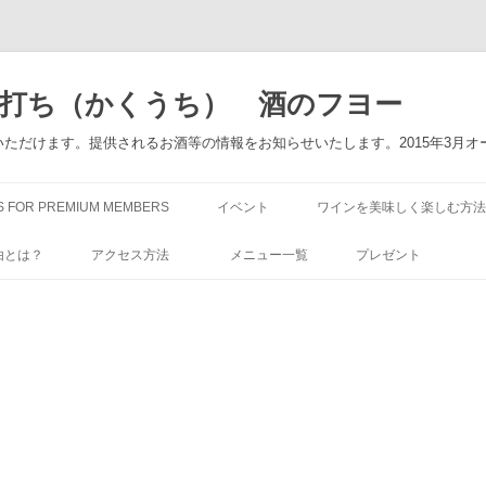
角打ち（かくうち） 酒のフヨー
ただけます。提供されるお酒等の情報をお知らせいたします。2015年3月オ
コ
ン
S FOR PREMIUM MEMBERS
イベント
ワインを美味しく楽しむ方法
テ
ン
ツ
由とは？
アクセス方法
メニュー一覧
プレゼント
へ
ス
キ
ッ
プ