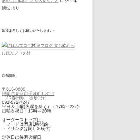
継続して飲むことが大切なこと
に
佐々木
愼也
より
応援よろしくお願いいたします♪～
にほんブログ村
店舗情報
〒816-0806
福岡県春日市千歳町1-31-1
（JR春日駅 徒歩1分）
092-572-7247
平日＆土曜(火曜を除く）：17時～23時
日曜＆祝日：16時～20時
オーダーストップは、
・フードは閉店1時間前
・ドリンクは閉店30分前
定休日は毎週火曜日