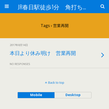
JR春日駅徒歩1分 角打ち 酒のフヨー
Tags › 営業再開
2017年8月14日
本日より休み明け 営業再開
NO RESPONSES
Back to top
Mobile
Desktop