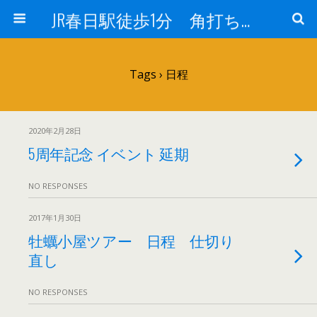
JR春日駅徒歩1分 角打ち 酒のフヨー
Tags › 日程
2020年2月28日
5周年記念 イベント 延期
NO RESPONSES
2017年1月30日
牡蠣小屋ツアー 日程 仕切り
直し
NO RESPONSES