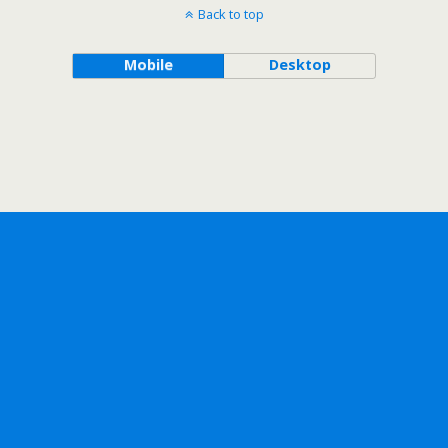
Back to top
Mobile
Desktop