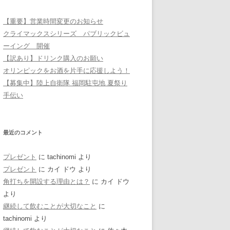
【重要】営業時間変更のお知らせ
クライマックスシリーズ パブリックビュ
ーイング 開催
【訳あり】ドリンク購入のお願い
オリンピックをお酒を片手に応援しよう！
【募集中】陸上自衛隊 福岡駐屯地 夏祭り
手伝い
最近のコメント
プレゼント
に
tachinomi
より
プレゼント
に
カイ ドウ
より
角打ちを開設する理由とは？
に
カイ ドウ
より
継続して飲むことが大切なこと
に
tachinomi
より