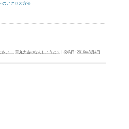
へのアクセス方法
ださい！
,
華丸大吉のなんしようと？
| 投稿日:
2016年3月4日
|