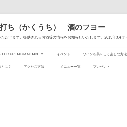
角打ち（かくうち） 酒のフヨー
ただけます。提供されるお酒等の情報をお知らせいたします。2015年3月オ
コ
ン
S FOR PREMIUM MEMBERS
イベント
ワインを美味しく楽しむ方法
テ
ン
ツ
由とは？
アクセス方法
メニュー一覧
プレゼント
へ
ス
キ
ッ
プ