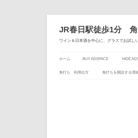
JR春日駅徒歩1分 
ワイン＆日本酒を中心に、グラスでお試しい
ホーム
BUY ADSPACE
HIDE AD
角打ち 利用仕方
角打ちを開設する理