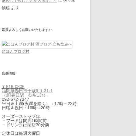
継続して飲むことが大切なこと
に
佐々木
愼也
より
応援よろしくお願いいたします♪～
にほんブログ村
店舗情報
〒816-0806
福岡県春日市千歳町1-31-1
（JR春日駅 徒歩1分）
092-572-7247
平日＆土曜(火曜を除く）：17時～23時
日曜＆祝日：16時～20時
オーダーストップは、
・フードは閉店1時間前
・ドリンクは閉店30分前
定休日は毎週火曜日