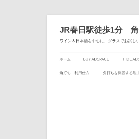
JR春日駅徒歩1分 
ワイン＆日本酒を中心に、グラスでお試しい
ホーム
BUY ADSPACE
HIDE AD
角打ち 利用仕方
角打ちを開設する理