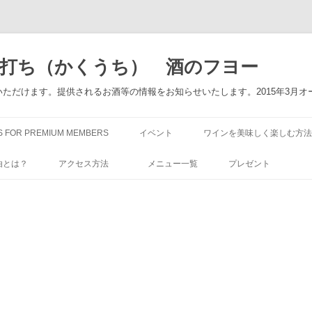
角打ち（かくうち） 酒のフヨー
ただけます。提供されるお酒等の情報をお知らせいたします。2015年3月オ
コ
ン
S FOR PREMIUM MEMBERS
イベント
ワインを美味しく楽しむ方法
テ
ン
ツ
由とは？
アクセス方法
メニュー一覧
プレゼント
へ
ス
キ
ッ
プ