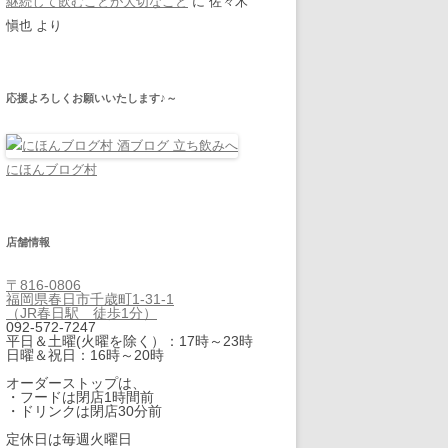
継続して飲むことが大切なこと
に
佐々木
愼也
より
応援よろしくお願いいたします♪～
にほんブログ村
店舗情報
〒816-0806
福岡県春日市千歳町1-31-1
（JR春日駅 徒歩1分）
092-572-7247
平日＆土曜(火曜を除く）：17時～23時
日曜＆祝日：16時～20時
オーダーストップは、
・フードは閉店1時間前
・ドリンクは閉店30分前
定休日は毎週火曜日