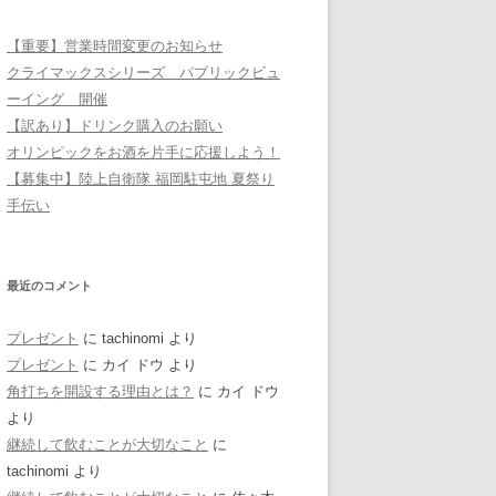
【重要】営業時間変更のお知らせ
クライマックスシリーズ パブリックビュ
ーイング 開催
【訳あり】ドリンク購入のお願い
オリンピックをお酒を片手に応援しよう！
【募集中】陸上自衛隊 福岡駐屯地 夏祭り
手伝い
最近のコメント
プレゼント
に
tachinomi
より
プレゼント
に
カイ ドウ
より
角打ちを開設する理由とは？
に
カイ ドウ
より
継続して飲むことが大切なこと
に
tachinomi
より