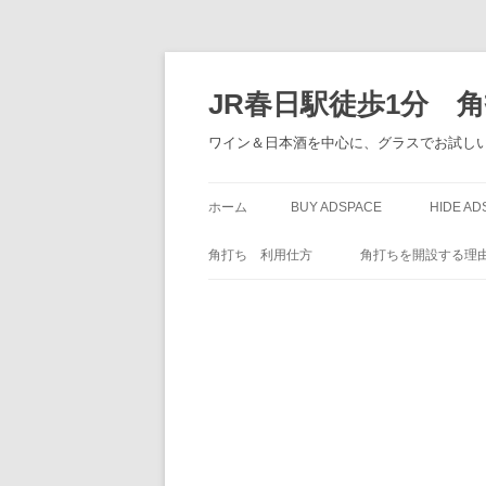
JR春日駅徒歩1分 
ワイン＆日本酒を中心に、グラスでお試しい
ホーム
BUY ADSPACE
HIDE AD
角打ち 利用仕方
角打ちを開設する理