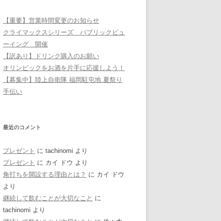
【重要】営業時間変更のお知らせ
クライマックスシリーズ パブリックビュ
ーイング 開催
【訳あり】ドリンク購入のお願い
オリンピックをお酒を片手に応援しよう！
【募集中】陸上自衛隊 福岡駐屯地 夏祭り
手伝い
最近のコメント
プレゼント
に
tachinomi
より
プレゼント
に
カイ ドウ
より
角打ちを開設する理由とは？
に
カイ ドウ
より
継続して飲むことが大切なこと
に
tachinomi
より