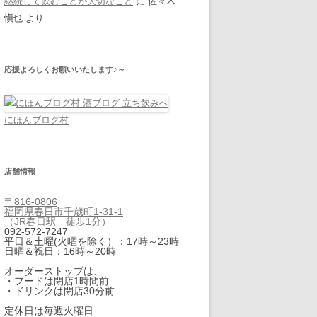
継続して飲むことが大切なこと
に
佐々木
愼也
より
応援よろしくお願いいたします♪～
にほんブログ村
店舗情報
〒816-0806
福岡県春日市千歳町1-31-1
（JR春日駅 徒歩1分）
092-572-7247
平日＆土曜(火曜を除く）：17時～23時
日曜＆祝日：16時～20時
オーダーストップは、
・フードは閉店1時間前
・ドリンクは閉店30分前
定休日は毎週火曜日