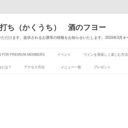
角打ち（かくうち） 酒のフヨー
ただけます。提供されるお酒等の情報をお知らせいたします。2015年3月オ
コ
ン
S FOR PREMIUM MEMBERS
イベント
ワインを美味しく楽しむ方法
テ
ン
ツ
由とは？
アクセス方法
メニュー一覧
プレゼント
へ
ス
キ
ッ
プ