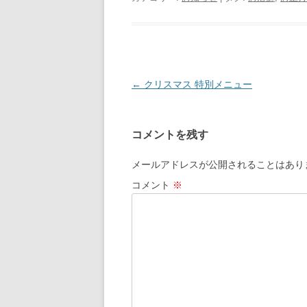
投
←
クリスマス 特別メニュー
稿
ナ
コメントを残す
ビ
ゲ
メールアドレスが公開されることはあり
ー
コメント
※
シ
ョ
ン