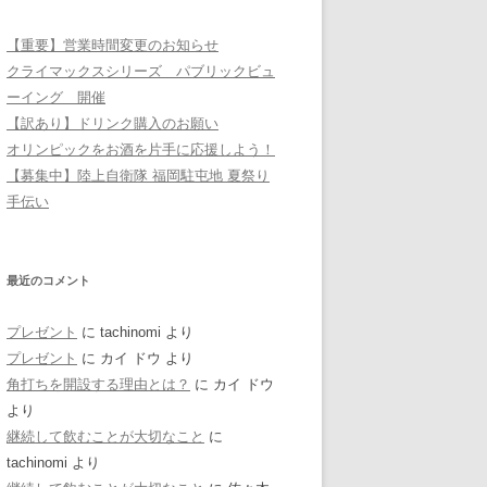
【重要】営業時間変更のお知らせ
クライマックスシリーズ パブリックビュ
ーイング 開催
【訳あり】ドリンク購入のお願い
オリンピックをお酒を片手に応援しよう！
【募集中】陸上自衛隊 福岡駐屯地 夏祭り
手伝い
最近のコメント
プレゼント
に
tachinomi
より
プレゼント
に
カイ ドウ
より
角打ちを開設する理由とは？
に
カイ ドウ
より
継続して飲むことが大切なこと
に
tachinomi
より