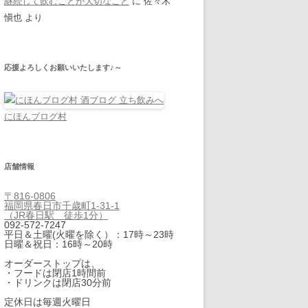
継続して飲むことが大切なこと
に
佐々木
愼也
より
応援よろしくお願いいたします♪～
にほんブログ村
店舗情報
〒816-0806
福岡県春日市千歳町1-31-1
（JR春日駅 徒歩1分）
092-572-7247
平日＆土曜(火曜を除く）：17時～23時
日曜＆祝日：16時～20時
オーダーストップは、
・フードは閉店1時間前
・ドリンクは閉店30分前
定休日は毎週火曜日