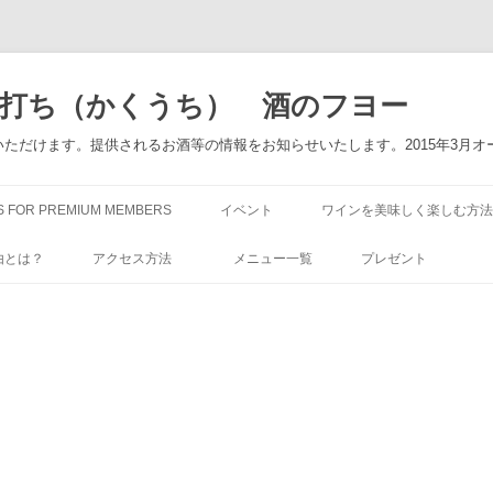
角打ち（かくうち） 酒のフヨー
ただけます。提供されるお酒等の情報をお知らせいたします。2015年3月オ
コ
ン
S FOR PREMIUM MEMBERS
イベント
ワインを美味しく楽しむ方法
テ
ン
ツ
由とは？
アクセス方法
メニュー一覧
プレゼント
へ
ス
キ
ッ
プ