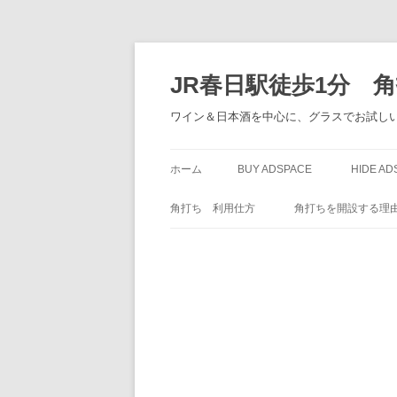
JR春日駅徒歩1分 
ワイン＆日本酒を中心に、グラスでお試しい
ホーム
BUY ADSPACE
HIDE AD
角打ち 利用仕方
角打ちを開設する理