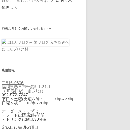
継続して飲むことが大切なこと
に
佐々木
愼也
より
応援よろしくお願いいたします♪～
にほんブログ村
店舗情報
〒816-0806
福岡県春日市千歳町1-31-1
（JR春日駅 徒歩1分）
092-572-7247
平日＆土曜(火曜を除く）：17時～23時
日曜＆祝日：16時～20時
オーダーストップは、
・フードは閉店1時間前
・ドリンクは閉店30分前
定休日は毎週火曜日