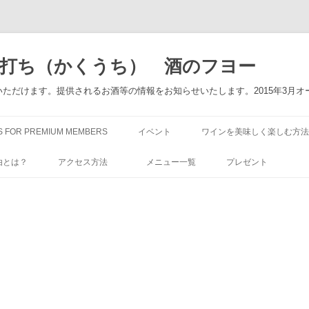
角打ち（かくうち） 酒のフヨー
ただけます。提供されるお酒等の情報をお知らせいたします。2015年3月オ
コ
ン
S FOR PREMIUM MEMBERS
イベント
ワインを美味しく楽しむ方法
テ
ン
ツ
由とは？
アクセス方法
メニュー一覧
プレゼント
へ
ス
キ
ッ
プ