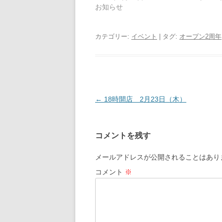
お知らせ
カテゴリー:
イベント
| タグ:
オープン2周年
投
←
18時開店 2月23日（木）
稿
ナ
コメントを残す
ビ
ゲ
メールアドレスが公開されることはあり
ー
コメント
※
シ
ョ
ン