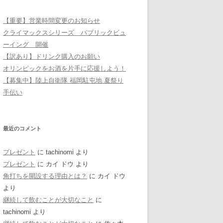
【重要】営業時間変更のお知らせ
クライマックスシリーズ パブリックビュ
ーイング 開催
【訳あり】ドリンク購入のお願い
オリンピックをお酒を片手に応援しよう！
【募集中】陸上自衛隊 福岡駐屯地 夏祭り
手伝い
最近のコメント
プレゼント
に
tachinomi
より
プレゼント
に
カイ ドウ
より
角打ちを開設する理由とは？
に
カイ ドウ
より
継続して飲むことが大切なこと
に
tachinomi
より