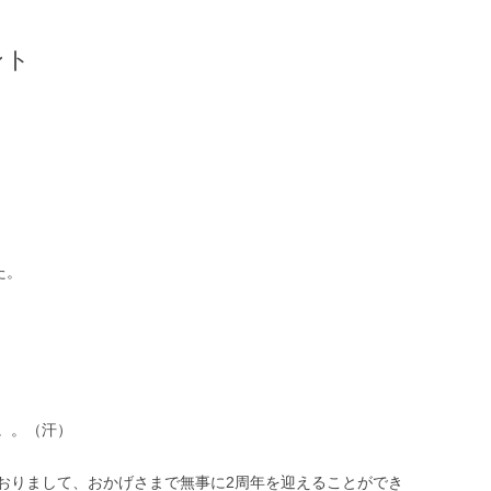
ント
た。
。。（汗）
おりまして、おかげさまで無事に2周年を迎えることができ