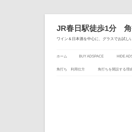
JR春日駅徒歩1分 
ワイン＆日本酒を中心に、グラスでお試しい
ホーム
BUY ADSPACE
HIDE AD
角打ち 利用仕方
角打ちを開設する理