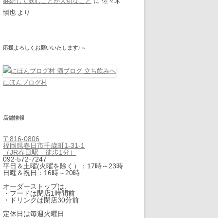
継続して飲むことが大切なこと
に
佐々木
愼也
より
応援よろしくお願いいたします♪～
にほんブログ村
店舗情報
〒816-0806
福岡県春日市千歳町1-31-1
（JR春日駅 徒歩1分）
092-572-7247
平日＆土曜(火曜を除く）：17時～23時
日曜＆祝日：16時～20時
オーダーストップは、
・フードは閉店1時間前
・ドリンクは閉店30分前
定休日は毎週火曜日