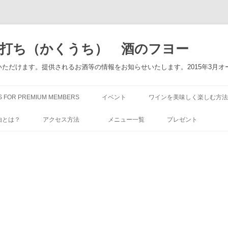
角打ち（かくうち） 酒のフヨー
ただけます。提供されるお酒等の情報をお知らせいたします。2015年3月オ
コ
ン
S FOR PREMIUM MEMBERS
イベント
ワインを美味しく楽しむ方法
テ
ン
ツ
由とは？
アクセス方法
メニュー一覧
プレゼント
へ
ス
キ
ッ
プ