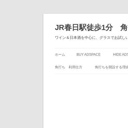
JR春日駅徒歩1分 
ワイン＆日本酒を中心に、グラスでお試しい
ホーム
BUY ADSPACE
HIDE AD
角打ち 利用仕方
角打ちを開設する理