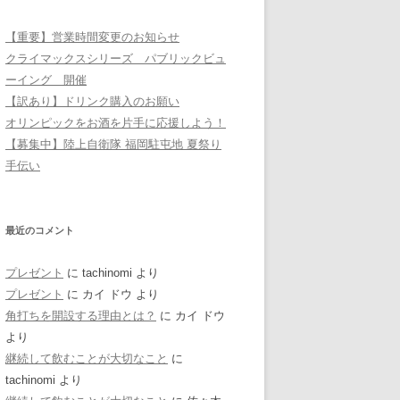
【重要】営業時間変更のお知らせ
クライマックスシリーズ パブリックビュ
ーイング 開催
【訳あり】ドリンク購入のお願い
オリンピックをお酒を片手に応援しよう！
【募集中】陸上自衛隊 福岡駐屯地 夏祭り
手伝い
最近のコメント
プレゼント
に
tachinomi
より
プレゼント
に
カイ ドウ
より
角打ちを開設する理由とは？
に
カイ ドウ
より
継続して飲むことが大切なこと
に
tachinomi
より