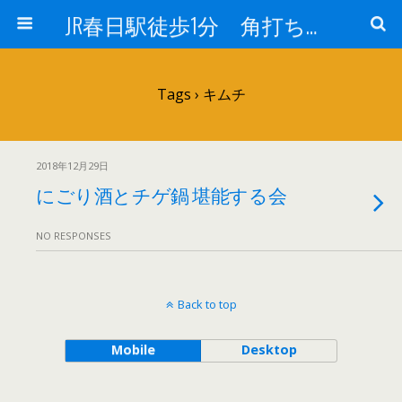
JR春日駅徒歩1分 角打ち 酒のフヨー
Tags › キムチ
2018年12月29日
にごり酒とチゲ鍋 堪能する会
NO RESPONSES
Back to top
Mobile
Desktop