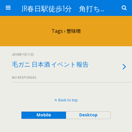
JR春日駅徒歩1分 角打ち 酒のフヨー
Tags › 蟹味噌
2018年7月11日
毛ガニ 日本酒 イベント報告
NO RESPONSES
Back to top
Mobile
Desktop